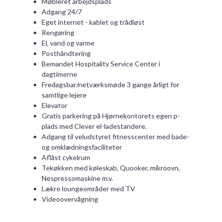
Møbleret arbejdsplads
Adgang 24/7
Eget internet - kablet og trådløst
Rengøring
El, vand og varme
Posthåndtering
Bemandet Hospitality Service Center i
dagtimerne
Fredagsbar/netværksmøde 3 gange årligt for
samtlige lejere
Elevator
Gratis parkering på Hjørnekontorets egen p-
plads med Clever el-ladestandere.
Adgang til veludstyret fitnesscenter med bade-
og omklædningsfaciliteter
Aflåst cykelrum
Tekøkken med køleskab, Quooker, mikroovn,
Nespressomaskine m.v.
Lækre loungeområder med TV
Videoovervågning