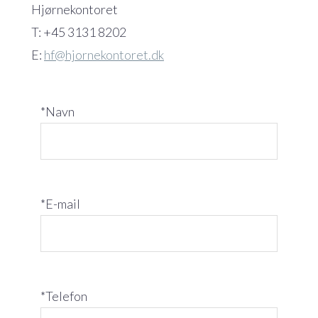
Hjørnekontoret
T: +45 3131 8202
E:
hf@hjornekontoret.dk
*Navn
*E-mail
*Telefon